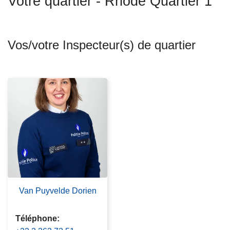
Votre quartier - Rhode Quartier 1
c
i
p
Vos/votre Inspecteur(s) de quartier
a
l
Van Puyvelde Dorien
Téléphone