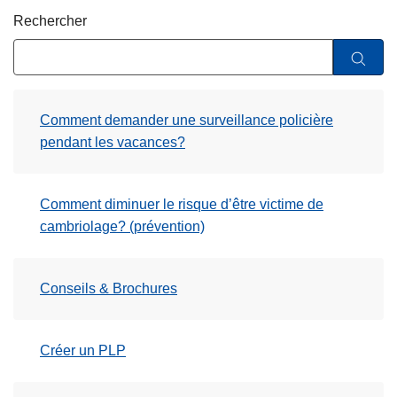
c
Rechercher
i
p
a
l
Comment demander une surveillance policière
pendant les vacances?
Comment diminuer le risque d’être victime de
cambriolage? (prévention)
Conseils & Brochures
Créer un PLP