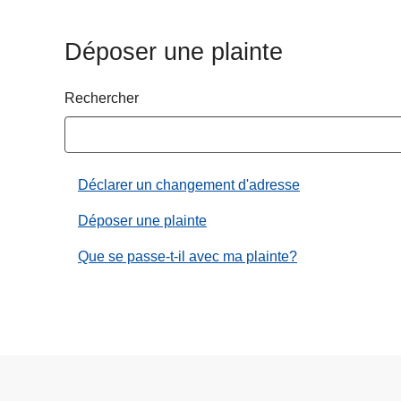
c
i
Déposer une plainte
p
a
Rechercher
l
Déclarer un changement d'adresse
Déposer une plainte
Que se passe-t-il avec ma plainte?