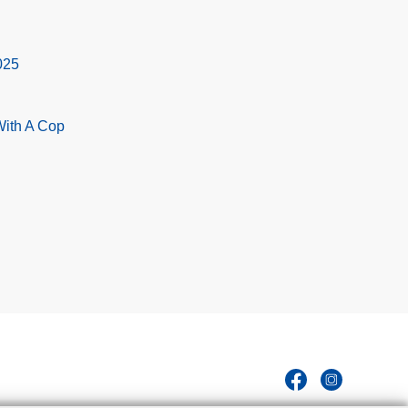
025
With A Cop