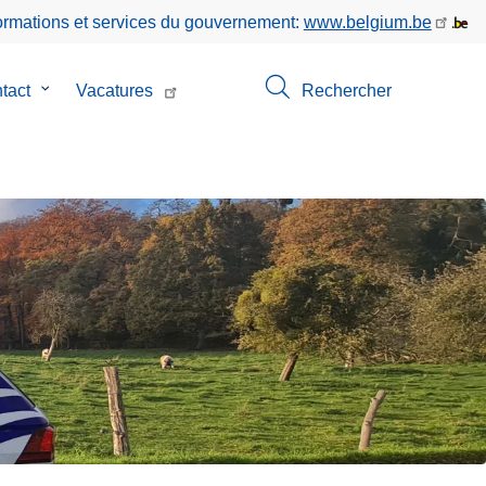
formations et services du gouvernement:
www.belgium.be
tact
le
Vacatures
Rechercher
sous-
menu
de
Contact