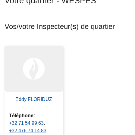
Votre quartier - WESPES
c
i
p
Vos/votre Inspecteur(s) de quartier
a
l
Eddy FLORIDUZ
Téléphone
+32 71 54 99 63
+32 476 74 14 83