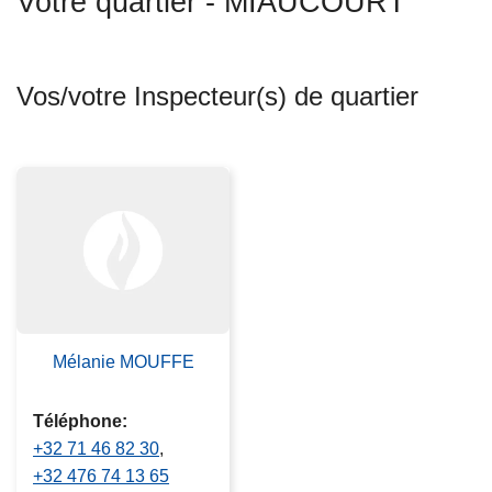
Votre quartier - MIAUCOURT
c
i
p
Vos/votre Inspecteur(s) de quartier
a
l
Mélanie MOUFFE
Téléphone
+32 71 46 82 30
+32 476 74 13 65