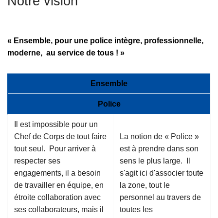
Notre vision
c
i
p
« Ensemble, pour une police intègre, professionnelle,
a
moderne, au service de tous ! »
l
Ensemble
Police
Il est impossible pour un
Chef de Corps de tout faire
La notion de « Police »
tout seul. Pour arriver à
est à prendre dans son
respecter ses
sens le plus large. Il
engagements, il a besoin
s'agit ici d'associer toute
de travailler en équipe, en
la zone, tout le
étroite collaboration avec
personnel au travers de
ses collaborateurs, mais il
toutes les