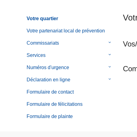
c
i
Vot
Votre quartier
p
a
Votre partenariat local de prévention
l
Vos/
Commissariats
le
sous-
Services
le
menu
sous-
de
Comm
Numéros d'urgence
le
menu
Commissaria
sous-
de
Déclaration en ligne
le
menu
Services
sous-
de
Formulaire de contact
menu
Numéros
de
Formulaire de félicitations
d'urgence
Déclaration
Formulaire de plainte
en
ligne