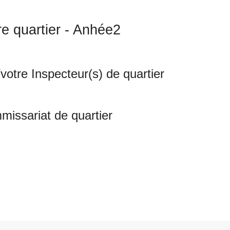
re quartier - Anhée2
votre Inspecteur(s) de quartier
issariat de quartier
ts