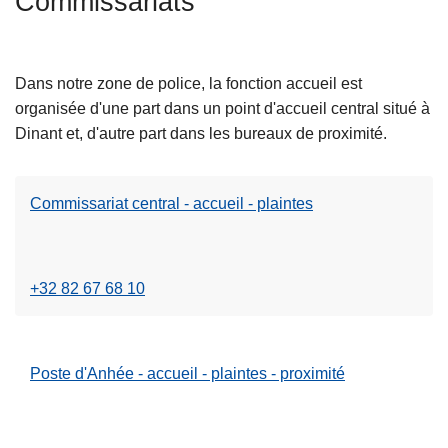
Commissariats
c
L
i
ir
p
Dans notre zone de police, la fonction accueil est
e
a
organisée d'une part dans un point d'accueil central situé à
l
l
Dinant et, d'autre part dans les bureaux de proximité.
a
s
u
Commissariat central - accueil - plaintes
L
it
ir
e
e
à
l
p
+32 82 67 68 10
a
r
s
o
u
p
Poste d'Anhée - accueil - plaintes - proximité
L
it
o
ir
e
s
e
à
C