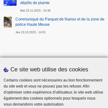
x
é
dépôts de plainte
t
s
i
é
Mar 25.11.2025 - 15:36
-
m
p
i
Communiqué du Parquet de Namur et de la zone de
r
t
police Haute Meuse
o
é
Jeu 23.10.2025 - 14:01
x
i
m
i
t
é
Ce site web utilise des cookies
Téléchargements
Certains cookies sont nécessaires au bon fonctionnement
du site web et vous ne pouvez pas les refuser. Afin
d'optimiser votre expérience d'utilisateur, le site web utilise
également des cookies optionnels pour lesquels nous
vous demandons votre autorisation.