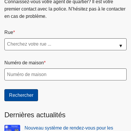
-
Connaissez-vous votre agent de quartier? Il est votre
p
t
i
u
p
premier contact avec la police. N'hésitez pas à le contacter
r
e
r
e
l
en cas de problème.
o
d
-
i
a
x
e
a
l
i
i
Rue
D
c
-
n
m
i
c
p
t
▼
i
n
u
l
e
t
a
e
a
s
é
Numéro de maison
n
i
i
-
t
l
n
p
-
-
t
r
p
p
e
o
r
l
s
x
o
a
-
i
x
i
p
m
Dernières actualités
i
n
r
i
m
t
o
t
Nouveau système de rendez-vous pour les
i
e