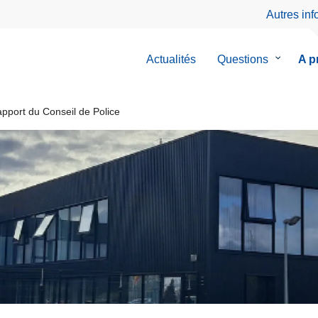
Autres in
Actualités
Questions
le
A p
sous-
menu
de
pport du Conseil de Police
Question