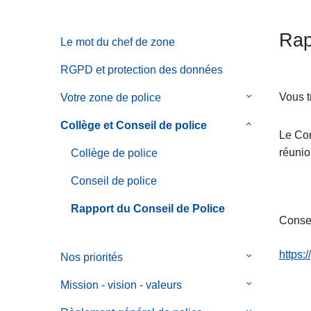
c
i
Rap
Le mot du chef de zone
p
a
RGPD et protection des données
l
Vous t
Votre zone de police
le
sous-
Collège et Conseil de police
le
menu
Le Con
sous-
de
réunio
Collège de police
menu
Votre
de
Conseil de police
zone
Collège
de
Rapport du Conseil de Police
et
police
Conse
Conseil
de
https:
Nos priorités
le
police
sous-
Mission - vision - valeurs
le
menu
sous-
de