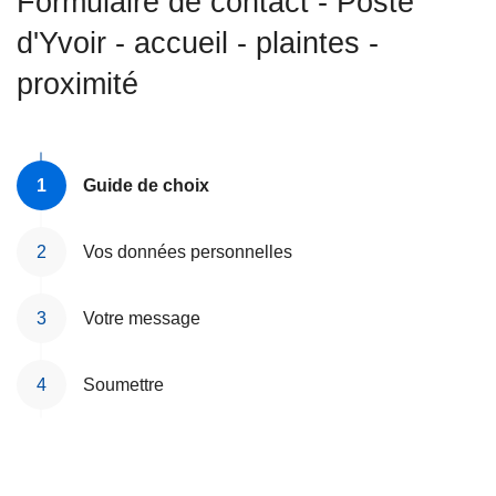
Formulaire de contact - Poste
c
d'Yvoir - accueil - plaintes -
i
p
proximité
a
l
Guide de choix
Vos données personnelles
Votre message
Soumettre