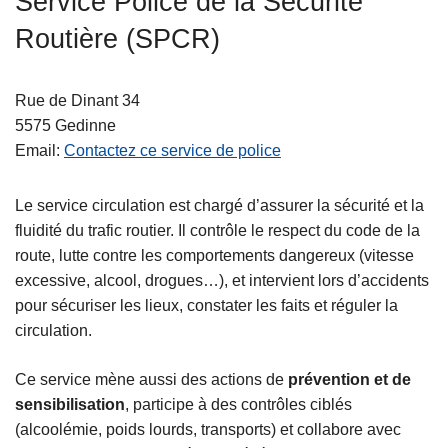
Service Police de la Sécurité
c
Routière (SPCR)
i
p
a
Rue de Dinant 34
l
5575
Gedinne
Email
Contactez ce service de police
Le service circulation est chargé d’assurer la sécurité et la
fluidité du trafic routier. Il contrôle le respect du code de la
route, lutte contre les comportements dangereux (vitesse
excessive, alcool, drogues…), et intervient lors d’accidents
pour sécuriser les lieux, constater les faits et réguler la
circulation.
Ce service mène aussi des actions de
prévention et de
sensibilisation
, participe à des contrôles ciblés
(alcoolémie, poids lourds, transports) et collabore avec