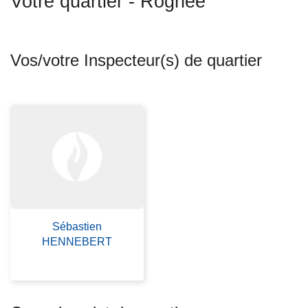
Votre quartier - Rognée
c
i
p
Vos/votre Inspecteur(s) de quartier
a
l
Sébastien
HENNEBERT