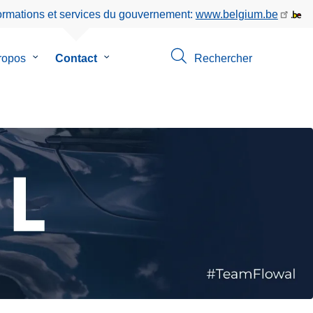
formations et services du gouvernement:
www.belgium.be
ropos
le
Contact
le
Rechercher
sous-
sous-
menu
menu
de
de
ion
A
Contact
propos