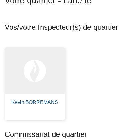
Votre quartier - Laneffe
c
i
p
Vos/votre Inspecteur(s) de quartier
a
l
Kevin BORREMANS
Commissariat de quartier