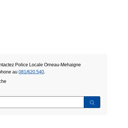
ontactez Police Locale Orneau-Mehaigne
éphone au
081/620.540
.
che