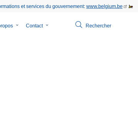
formations et services du gouvernement:
www.belgium.be
propos
le
Contact
le
Rechercher
sous-
sous-
menu
menu
de
de
ion
A
Contact
propos