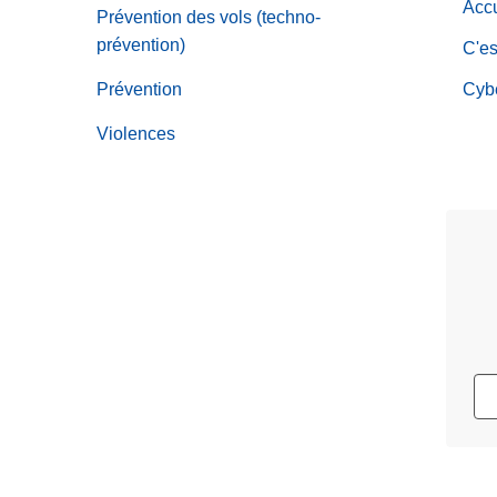
Acc
c
Prévention des vols (techno-
i
prévention)
C'es
p
Prévention
Cybe
a
l
Violences