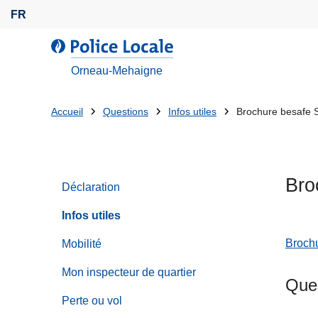
A
FR
l
l
l
e
a
Orneau-Mehaigne
r
P
a
o
Tu
Accueil
Questions
Infos utiles
Brochure besafe S
u
l
es
c
i
o
c
là:
n
e
Bro
t
Déclaration
L
e
o
Infos utiles
n
c
u
a
Brochu
Mobilité
p
l
Mon inspecteur de quartier
r
e
Ques
i
Perte ou vol
n