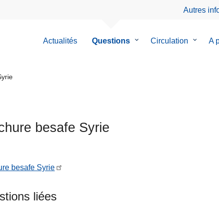
Autres in
Actualités
Questions
le
Circulation
le
A 
sous-
sous-
menu
menu
de
de
yrie
Questions
Circulat
chure besafe Syrie
re besafe Syrie
tions liées