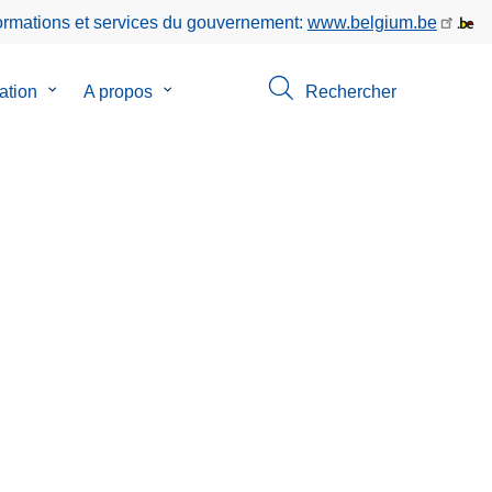
formations et services du gouvernement:
www.belgium.be
ation
le
A propos
le
Rechercher
sous-
sous-
menu
menu
de
de
Circulation
A
propos