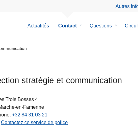
Autres in
Actualités
Contact
le
Questions
le
Circul
sous-
sous-
menu
menu
de
de
 communication
Contact
Questions
ection stratégie et communication
es Trois Bosses 4
Marche-en-Famenne
ts
hone
+32 84 31 03 21
Contactez ce service de police