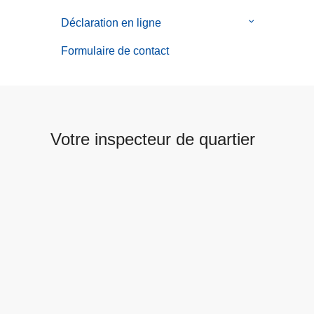
Déclaration en ligne
le
sous-
Formulaire de contact
menu
de
Déclaration
en
ligne
Votre inspecteur de quartier