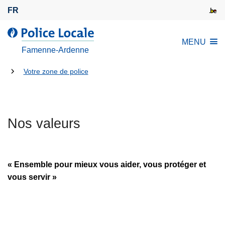
A
FR
l
l
l
MENU
e
a
Famenne-Ardenne
r
P
a
Tu
o
Votre zone de police
u
l
es
c
i
là:
o
c
n
Nos valeurs
e
t
L
e
o
n
c
« Ensemble pour mieux vous aider, vous protéger et
u
a
vous servir »
p
l
r
e
i
n