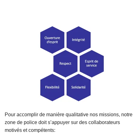
c
i
p
a
l
Pour accomplir de manière qualitative nos missions, notre
zone de police doit s’appuyer sur des collaborateurs
motivés et compétents: