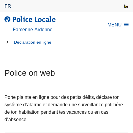
A
FR
l
l
l
MENU
e
a
Famenne-Ardenne
r
P
a
Tu
o
Déclaration en ligne
u
l
es
c
i
là:
o
c
n
Police on web
e
t
L
e
o
n
c
Porte plainte en ligne pour des petits délits, déclare ton
u
a
système d’alarme et demande une surveillance policière
p
l
de ton habitation pendant tes vacances ou en cas
r
e
d’absence.
i
n