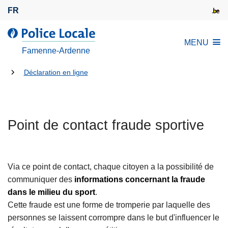
A
FR
l
l
l
MENU
e
a
Famenne-Ardenne
r
P
a
Tu
o
Déclaration en ligne
u
l
es
c
i
là:
o
c
n
Point de contact fraude sportive
e
t
L
e
o
n
c
Via ce point de contact, chaque citoyen a la possibilité de
u
a
communiquer des
informations concernant la fraude
p
l
dans le milieu du sport
.
r
e
Cette fraude est une forme de tromperie par laquelle des
i
personnes se laissent corrompre dans le but d'influencer le
n