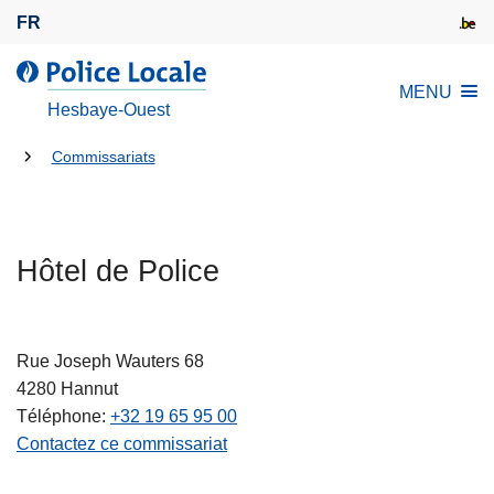
A
FR
l
l
l
MENU
e
a
Hesbaye-Ouest
r
P
a
Tu
o
Commissariats
u
l
es
c
i
là:
o
c
n
Hôtel de Police
e
t
L
e
o
n
c
Rue Joseph Wauters 68
u
a
4280
Hannut
p
l
Téléphone
+32 19 65 95 00
r
e
Contactez ce commissariat
i
n