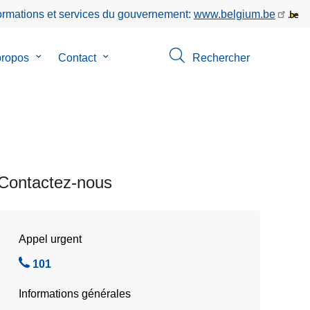
formations et services du gouvernement:
www.belgium.be
propos
le
Contact
le
Rechercher
sous-
sous-
menu
menu
de
de
ion
A
Contact
propos
Contactez-nous
Appel urgent
A
101
p
Informations générales
p