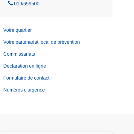
e
A
019/659500
l
p
e
p
z
e
Votre quartier
l
e
Votre partenariat local de prévention
z
Commissariats
Déclaration en ligne
Formulaire de contact
Numéros d'urgence