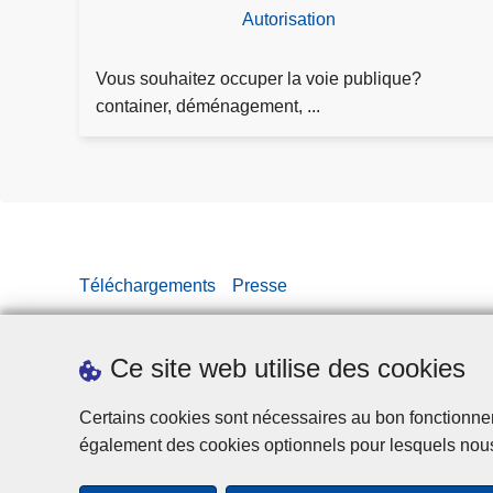
U
Autorisation
D
S
e
m
Vous souhaitez occuper la voie publique?
a
container, déménagement, ...
n
d
e
l'
a
ut
Téléchargements
Presse
o
ri
s
Ce site web utilise des cookies
at
io
Certains cookies sont nécessaires au bon fonctionnemen
n
également des cookies optionnels pour lesquels nou