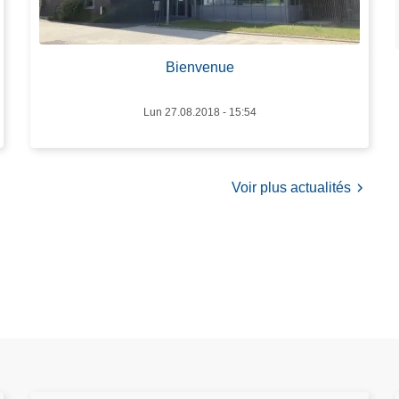
o
s
B
Bienvenue
i
e
n
Lun 27.08.2018 - 15:54
v
e
n
Voir plus actualités
u
e