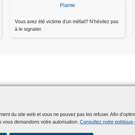
Plainte
D
é
p
Vous avez été victime d'un méfait? N'hésitez pas
o
à le signaler.
s
e
r
p
l
a
i
n
t
e
t du site web et vous ne pouvez pas les refuser. Afin d'optimise
Disclaimer
Privacy
Cookies
Accessibilité
s vous demandons votre autorisation.
Consultez notre politique
© 2026 Police.be