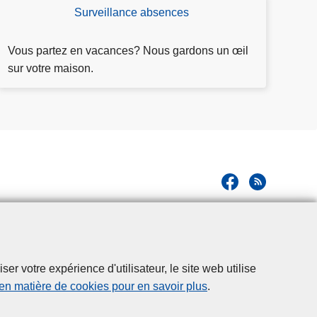
Surveillance absences
D
e
m
Vous partez en vacances? Nous gardons un œil
a
sur votre maison.
n
d
e
r
s
u
rv
ei
ll
a
n
r votre expérience d'utilisateur, le site web utilise
c
 en matière de cookies pour en savoir plus
.
e