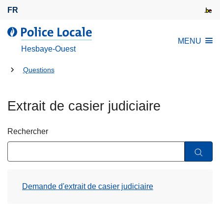
A
FR
l
l
l
MENU
e
a
Hesbaye-Ouest
r
P
a
Tu
o
Questions
u
l
es
c
i
là:
Extrait de casier judiciaire
o
c
n
e
t
L
Rechercher
e
o
n
c
u
a
p
l
Demande d'extrait de casier judiciaire
r
e
i
n