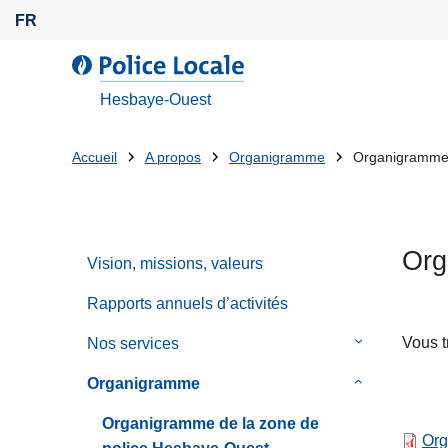
A
FR
l
l
l
e
a
Hesbaye-Ouest
r
P
a
o
Tu
Accueil
A propos
Organigramme
Organigramme 
u
l
es
c
i
o
c
là:
n
e
Org
t
Vision, missions, valeurs
L
e
o
Rapports annuels d’activités
n
c
u
a
Vous t
Nos services
le
p
l
sous-
Organigramme
le
r
e
menu
sous-
i
de
Organigramme de la zone de
menu
n
Org
Nos