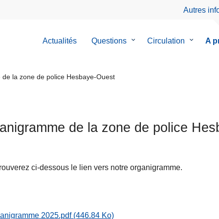
Autres in
Actualités
Questions
le
Circulation
le
A p
sous-
sous-
menu
menu
de
de
de la zone de police Hesbaye-Ouest
Questions
Circulati
anigramme de la zone de police He
rouverez ci-dessous le lien vers notre organigramme.
anigramme 2025.pdf
(446.84 Ko)