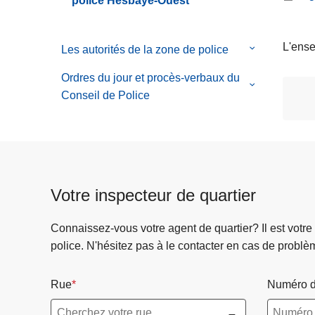
police Hesbaye-Ouest
de
c
services
Organigram
i
p
L'ense
Les autorités de la zone de police
le
a
sous-
Ordres du jour et procès-verbaux du
l
menu
le
Conseil de Police
de
sous-
Les
menu
autorités
de
de
Ordres
la
du
zone
Votre inspecteur de quartier
jour
de
et
police
procès-
Connaissez-vous votre agent de quartier? Il est votre
verbaux
police. N'hésitez pas à le contacter en cas de problè
du
Conseil
Rue
Numéro d
de
Police