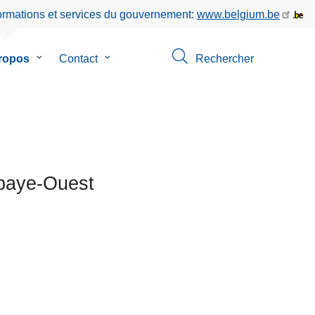
formations et services du gouvernement:
www.belgium.be
ropos
le
Contact
le
Rechercher
sous-
sous-
menu
menu
de
de
on
A
Contact
propos
sbaye-Ouest