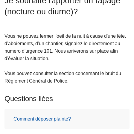
Je souhaite rapporter un tapage
c
(nocture ou diurne)?
i
p
a
l
Vous ne pouvez fermer l'oeil de la nuit à cause d'une fête,
d'aboiements, d'un chantier, signalez le directement au
numéro d'urgence 101. Nous arriverons sur place afin
d'évaluer la situation.
Vous pouvez consulter la section concernant le bruit du
Règlement Général de Police.
Questions liées
Comment déposer plainte?