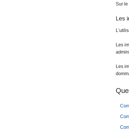
Sur le
Les 
L'util
Les im
admini
Les im
dommag
Ques
Com
Comm
Comm