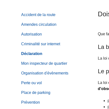
c
i
Doi
Accident de la route
p
a
Amendes circulation
l
Que fa
Autorisation
Criminalité sur internet
La b
Déclaration
La loi
Mon inspecteur de quartier
Le p
Organisation d'évènements
La loi 
Perte ou vol
d'obse
Place de parking
Prévention