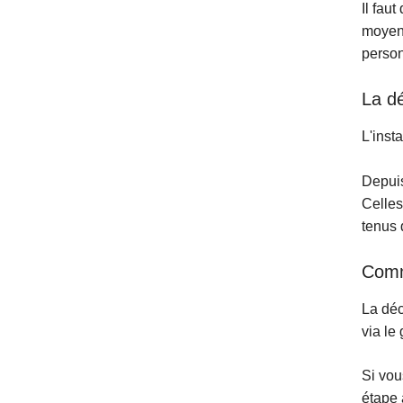
Il fau
moyens
person
La dé
L'inst
Depuis
Celles
tenus 
Comm
La déc
via le
Si vou
étape 