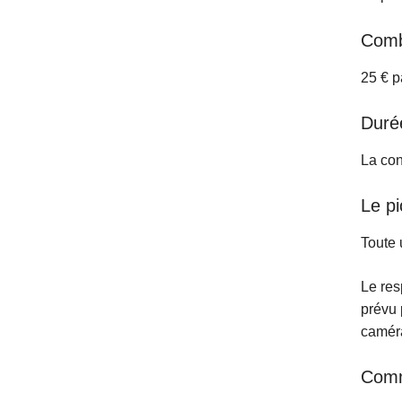
Combi
25 € p
Duré
La con
Le p
Toute 
Le res
prévu 
caméra
Comm