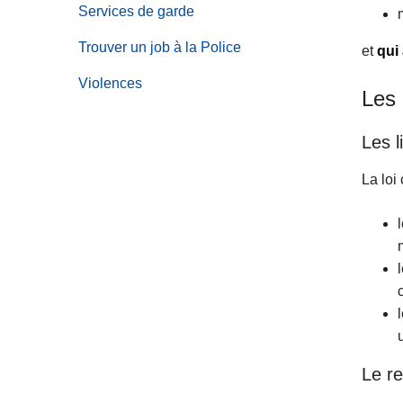
Services de garde
Trouver un job à la Police
et
qui 
Violences
Les 
Les l
La loi
Le r