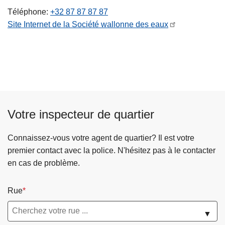
c
Téléphone
+32 87 87 87 87
i
Site Internet de la Société wallonne des eaux
p
a
l
Votre inspecteur de quartier
Connaissez-vous votre agent de quartier? Il est votre
premier contact avec la police. N'hésitez pas à le contacter
en cas de problème.
Rue
▼