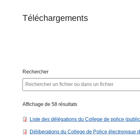
c
i
Téléchargements
p
a
l
Rechercher
Affichage de 58 résultats
Liste des délégations du College de police (publi
Déliberations du College de Police électronique d