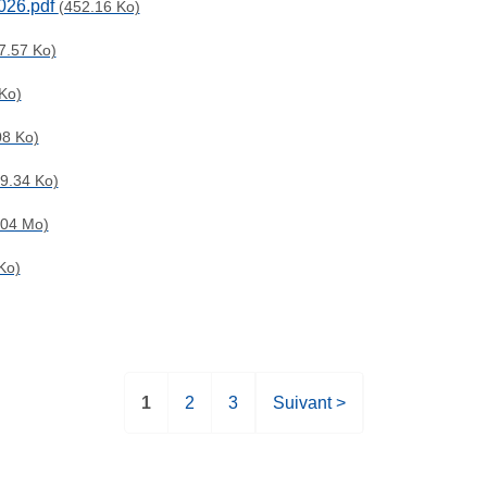
2026.pdf
(452.16 Ko)
7.57 Ko)
Ko)
08 Ko)
9.34 Ko)
.04 Mo)
Ko)
P
1
P
2
P
3
P
Suivant >
a
a
a
a
g
g
g
g
e
e
e
e