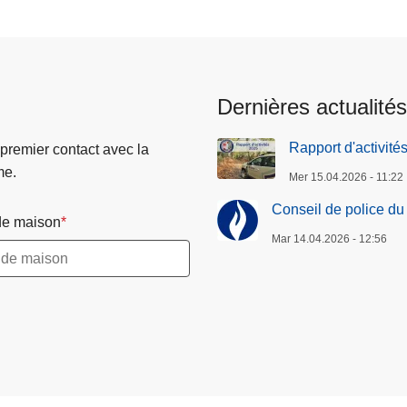
c
s
o
u
u
i
r
v
Dernières actualités
a
a
n
n
Rapport d'activité
 premier contact avec la
t
t
me.
Mer 15.04.2026 - 11:22
e
e
Conseil de police du 
e maison
Mar 14.04.2026 - 12:56