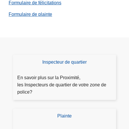
r
Formulaire de félicitations
Formulaire de plainte
Inspecteur de quartier
V
oi
r
En savoir plus sur la Proximité,
in
les Inspecteurs de quartier de votre zone de
fo
police?
s
P
r
Plainte
C
o
o
xi