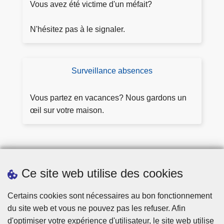
m
Vous avez été victime d'un méfait?
m
m
it
e
N'hésitez pas à le signaler.
é
nt
d
é
Surveillance absences
D
p
e
o
m
Vous partez en vacances? Nous gardons un
s
a
œil sur votre maison.
e
n
r
d
pl
e
ai
r
nt
Ce site web utilise des cookies
s
e
u
Téléchargements
Certains cookies sont nécessaires au bon fonctionnement
rv
du site web et vous ne pouvez pas les refuser. Afin
ei
d'optimiser votre expérience d'utilisateur, le site web utilise
ll