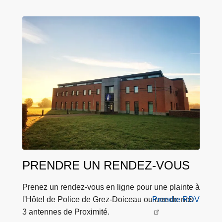
c
i
p
a
l
PRENDRE UN RENDEZ-VOUS
Prenez un rendez-vous en ligne pour une plainte à
l'Hôtel de Police de Grez-Doiceau ou une de nos
Prendre RDV
3 antennes de Proximité.
L