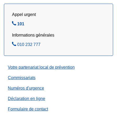
r
i
l
Appel urgent
2
A
101
0
p
2
Informations générales
p
6
e
A
010 232 777
-
l
p
O
e
p
r
z
e
d
Votre partenariat local de prévention
l
r
e
Commissariats
e
z
d
Numéros d'urgence
u
Déclaration en ligne
j
o
Formulaire de contact
u