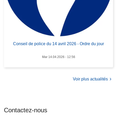
s
5
e
i
l
d
e
p
Conseil de police du 14 avril 2026 - Ordre du jour
o
l
Mar 14.04.2026 - 12:56
i
c
e
d
Voir plus actualités
u
1
4
a
Contactez-nous
v