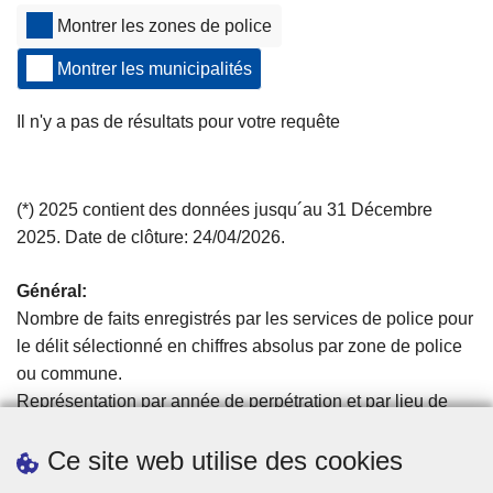
c
Montrer les zones de police
i
Montrer les municipalités
p
a
Il n'y a pas de résultats pour votre requête
l
Voici
F
une
e
carte
(*) 2025 contient des données jusqu´au 31 Décembre
r
qui
2025. Date de clôture: 24/04/2026.
m
fournit
e
des
Général:
r
informations
Nombre de faits enregistrés par les services de police pour
l
sur
le délit sélectionné en chiffres absolus par zone de police
a
les
ou commune.
f
faits
Représentation par année de perpétration et par lieu de
e
commis
perpétration (zone de police ou commune).
n
en
Ce site web utilise des cookies
Il s’agit toujours aussi bien de faits accomplis que de
ê
Belgique
tentatives.