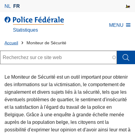
A
NL
FR
l
l
l
MENU
e
a
Statistiques
r
s
a
Tu
e
Accueil
Moniteur de Sécurité
u
r
es
Rechercher
c
v
là:
o
i
n
c
Le Moniteur de Sécurité est un outil important pour obtenir
t
e
des informations sur la victimisation, le comportement de
e
signalement et divers sujets liés à la sécurité, tels que les
n
éventuels problèmes de quartier, le sentiment d'insécurité
u
et la satisfaction à l'égard du travail de la police en
p
Belgique. Grâce à une enquête à grande échelle menée
r
auprès de la population belge, les citoyens ont la
i
possibilité d'exprimer leur opinion et d'avoir ainsi leur mot à
n