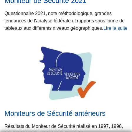
Moniteur de Sécurité 2021
Questionnaire 2021, note méthodologique, grandes
tendances de l'analyse fédérale et rapports sous forme de
tableaux aux différents niveaux géographiques.
Lire la suite
à
p
r
o
p
o
s
M
o
n
i
Moniteurs de Sécurité antérieurs
t
e
Résultats du Moniteur de Sécurité réalisé en 1997, 1998,
u