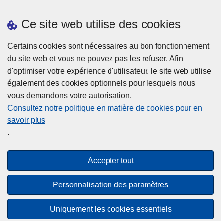
2000, 2002, 2004, 2006, 2008 et 2018.
r
Ce site web utilise des cookies
d
Résultats de l'Enquête locale de Sécurité menée en 2011.
vers les enquêtes
e
Certains cookies sont nécessaires au bon fonctionnement
S
du site web et vous ne pouvez pas les refuser. Afin
é
d'optimiser votre expérience d'utilisateur, le site web utilise
c
également des cookies optionnels pour lesquels nous
u
vous demandons votre autorisation.
r
Consultez notre politique en matière de cookies pour en
i
savoir plus
t
Privacy
.
é
Disclaimer
2
Cookies
0
Accepter tout
Accessibilité
2
1
Personnalisation des paramètres
© 2026 Police.be
Uniquement les cookies essentiels