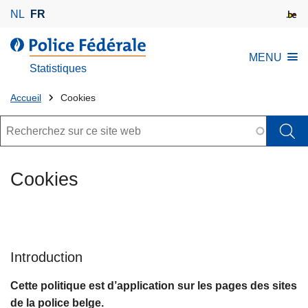
A
NL
FR
l
l
l
MENU
e
a
Statistiques
r
s
a
Tu
e
Accueil
Cookies
u
r
es
Rechercher
c
v
là:
o
i
n
c
Cookies
t
e
e
n
u
p
Introduction
r
i
Cette politique est d’application sur les pages des sites
n
de la police belge.