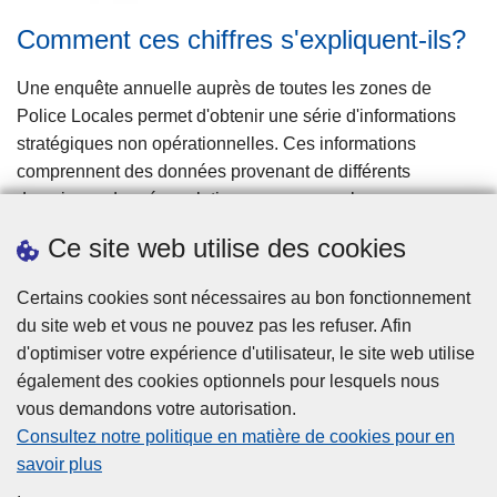
Comment ces chiffres s'expliquent-ils?
Une enquête annuelle auprès de toutes les zones de
Police Locales permet d'obtenir une série d'informations
stratégiques non opérationnelles. Ces informations
comprennent des données provenant de différents
domaines : données relatives au personnel, ressources
logistiques, spécialisations et fonctionnalités de base au
Ce site web utilise des cookies
sein des zones de police.
Lire la suite
à
Certains cookies sont nécessaires au bon fonctionnement
p
du site web et vous ne pouvez pas les refuser. Afin
r
d'optimiser votre expérience d'utilisateur, le site web utilise
o
également des cookies optionnels pour lesquels nous
p
vous demandons votre autorisation.
o
Consultez notre politique en matière de cookies pour en
s
savoir plus
Privacy
C
.