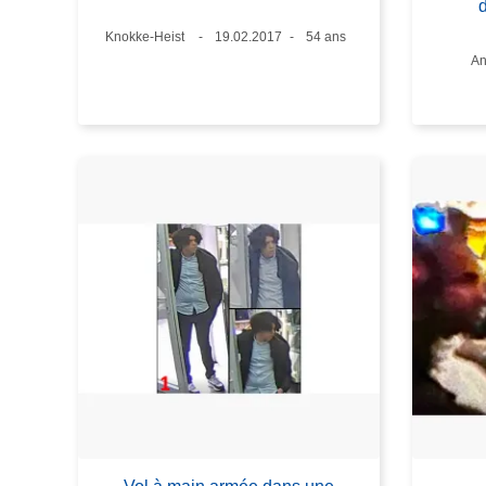
Lieux
Knokke-Heist
Date
19.02.2017
Âge
54 ans
Li
An