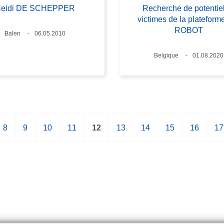
eidi DE SCHEPPER
Recherche de potentie
victimes de la plateform
ROBOT
Lieux
Balen
Date
06.05.2010
Lieux
Belgique
Date
01.08.2020
P
8
P
9
P
10
P
11
P
12
P
13
P
14
P
15
P
16
P
17
a
a
a
a
a
a
a
a
a
a
g
g
g
g
g
g
g
g
g
g
e
e
e
e
e
e
e
e
e
e
c
o
u
r