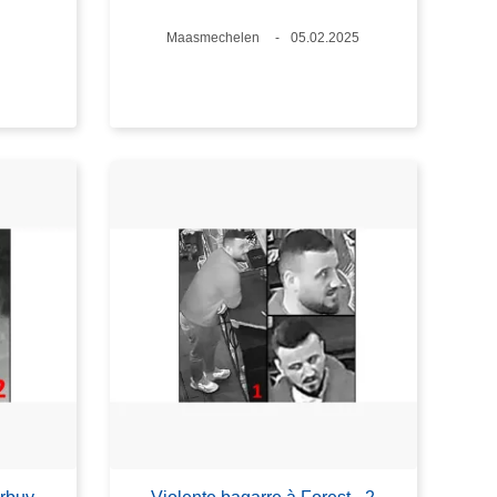
Lieux
Maasmechelen
Date
05.02.2025