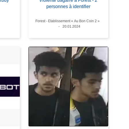
urbuy
Violente bagarre à Forest - 2
personnes à identifier
Lieux
Forest - Etablissement « Au Bon Coin 2 »
Date
20.01.2024