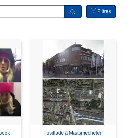
Filtres
Open
filters
lbeek
Fusillade à Maasmechelen