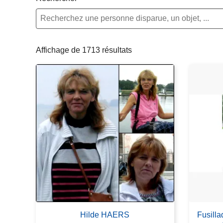
c
i
p
a
Affichage de 1713 résultats
l
Hilde HAERS
Fusilla