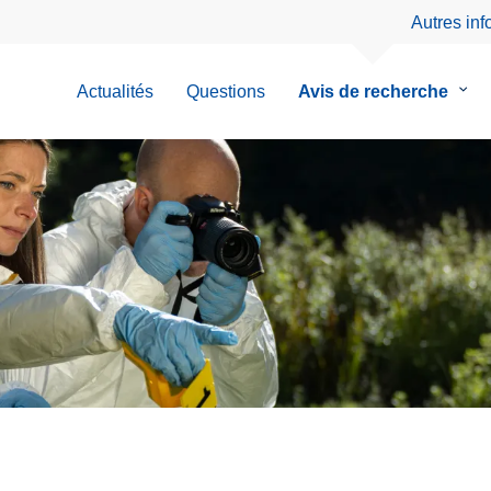
Autres in
Actualités
Questions
Avis de recherche
le
sous
men
de
Avis
de
rech