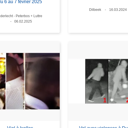
du 6 au 7 février 2025
Lieux
Dilbeek
Date
16.03.2024
eux
derlecht - Peterbos + Luttre
Date
06.02.2025