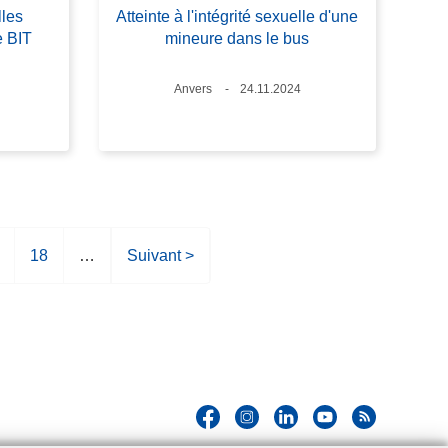
lles
Atteinte à l'intégrité sexuelle d'une
e BIT
mineure dans le bus
Lieux
Anvers
Date
24.11.2024
P
18
…
P
Suivant >
a
a
g
g
e
e
s
u
i
v