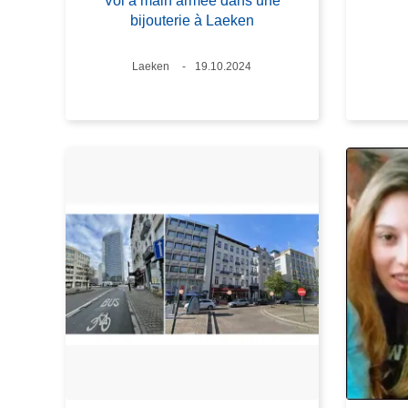
Vol à main armée dans une
bijouterie à Laeken
Lieux
Laeken
Date
19.10.2024