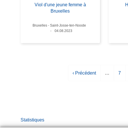
Viol d'une jeune femme à
H
Bruxelles
Lieux
Bruxelles - Saint-Josse-ten-Noode
Date
04.08.2023
P
‹ Précédent
…
P
7
a
a
g
g
e
e
p
r
é
Statistiques
c