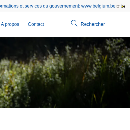
formations et services du gouvernement:
www.belgium.be
A propos
Contact
Rechercher
-
u
erche