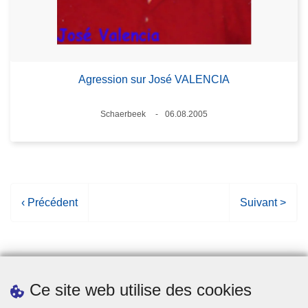
Agression sur José VALENCIA
Lieux
Schaerbeek
06.08.2005
Date
P
‹ Précédent
P
Suivant >
a
a
g
g
e
e
p
s
Ce site web utilise des cookies
r
u
é
i