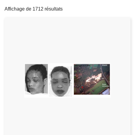
filters
c
Affichage de 1712 résultats
i
p
a
l