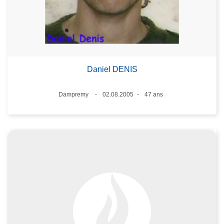
Daniel DENIS
Lieux
Dampremy
02.08.2005
47 ans
Date
Âge