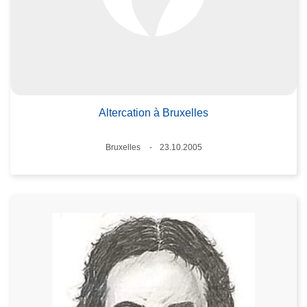
Altercation à Bruxelles
Lieux
Bruxelles
23.10.2005
Date