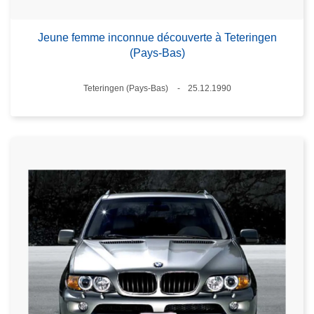
Jeune femme inconnue découverte à Teteringen
(Pays-Bas)
Lieux
Teteringen (Pays-Bas)
25.12.1990
Date