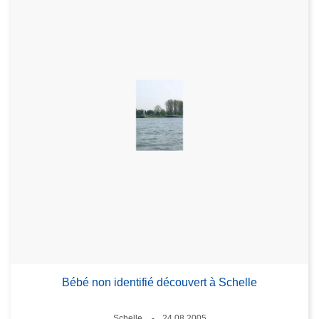
Bébé non identifié découvert à Schelle
Lieux
Schelle
24.08.2005