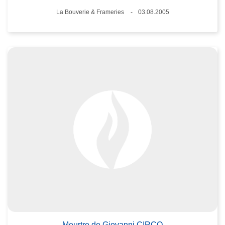
Lieux
La Bouverie & Frameries
03.08.2005
Date
Meurtre de Giovanni CIRCO