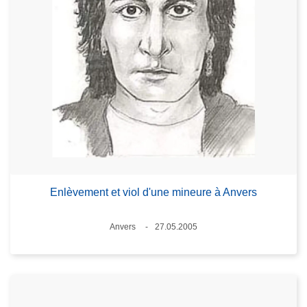
Enlèvement et viol d'une mineure à Anvers
Lieux
Anvers
27.05.2005
Date