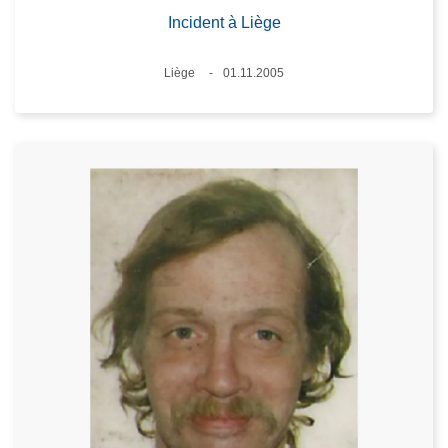
Incident à Liège
Lieux
Liège
01.11.2005
Date