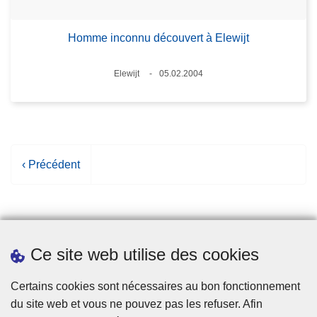
Homme inconnu découvert à Elewijt
Lieux
Elewijt
05.02.2004
Date
P
‹ Précédent
a
g
e
p
Ce site web utilise des cookies
r
é
Statistiques
Certains cookies sont nécessaires au bon fonctionnement
c
du site web et vous ne pouvez pas les refuser. Afin
é