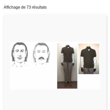
filters
c
Affichage de 73 résultats
i
p
a
l