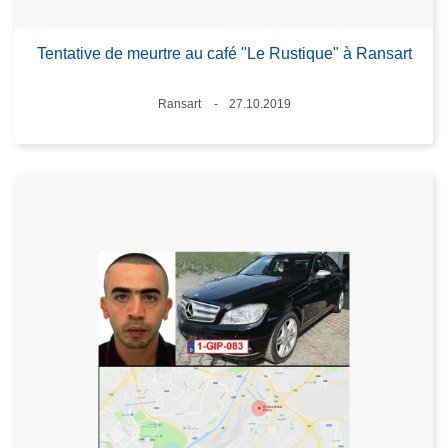
Tentative de meurtre au café "Le Rustique" à Ransart
Lieux
Ransart
27.10.2019
Date