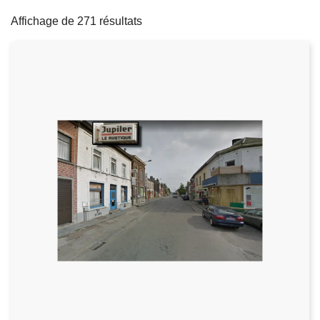
filters
c
Affichage de 271 résultats
i
p
a
l