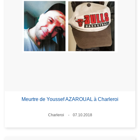
Meurtre de Youssef AZAROUAL à Charleroi
Lieux
Charleroi
07.10.2018
Date