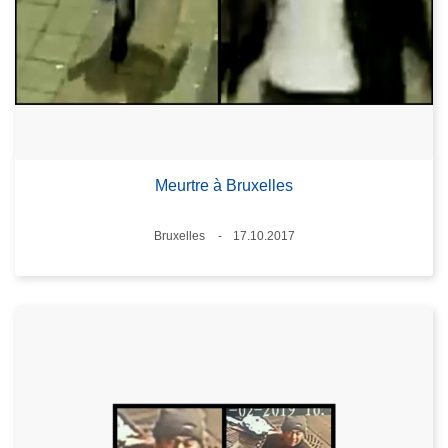
Meurtre à Bruxelles
Lieux
Bruxelles
17.10.2017
Date