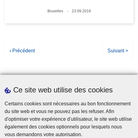
Lieux
Bruxelles
23.09.2018
Date
P
‹ Précédent
P
Suivant >
a
a
g
g
e
e
p
s
Ce site web utilise des cookies
r
u
é
i
Statistiques
Certains cookies sont nécessaires au bon fonctionnement
c
v
du site web et vous ne pouvez pas les refuser. Afin
é
a
d'optimiser votre expérience d'utilisateur, le site web utilise
d
n
également des cookies optionnels pour lesquels nous
e
t
vous demandons votre autorisation.
n
e