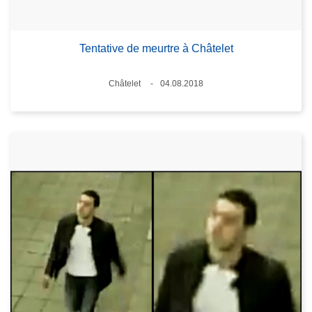
Tentative de meurtre à Châtelet
Lieux
Châtelet
04.08.2018
Date