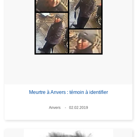
Meurtre à Anvers : témoin à identifier
Lieux
Anvers
02.02.2019
Date