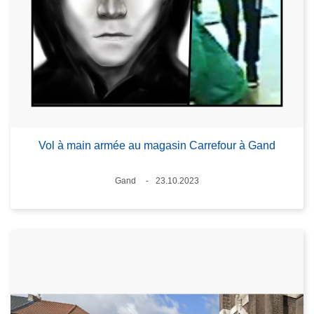
Vol à main armée au magasin Carrefour à Gand
Lieux
Gand
23.10.2023
Date