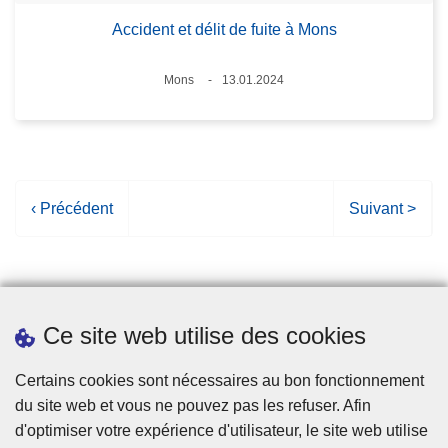
Accident et délit de fuite à Mons
Lieux
Mons
13.01.2024
Date
P
‹ Précédent
P
Suivant >
a
a
g
g
e
e
p
s
Ce site web utilise des cookies
r
u
é
i
Statistiques
Certains cookies sont nécessaires au bon fonctionnement
c
v
du site web et vous ne pouvez pas les refuser. Afin
é
a
d'optimiser votre expérience d'utilisateur, le site web utilise
d
n