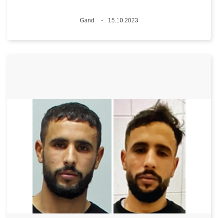
Lieux
Gand
15.10.2023
Date