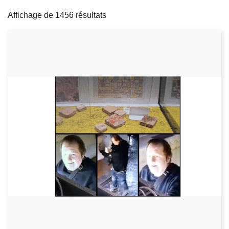
filters
c
Affichage de 1456 résultats
i
p
a
l