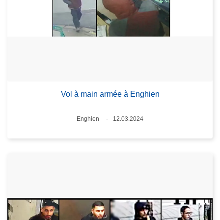
Vol à main armée à Enghien
Lieux
Enghien
12.03.2024
Date