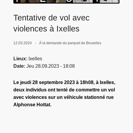
c
i
Tentative de vol avec
p
a
violences à Ixelles
l
12.03.2024
À la demande du parquet de Bruxelles
Lieux
Ixelles
Date
Jeu 28.09.2023 - 18:08
Le jeudi 28 septembre 2023 à 18h08, à Ixelles,
deux individus ont tenté de commettre un vol
avec violences sur un véhicule stationné rue
Alphonse Hottat.