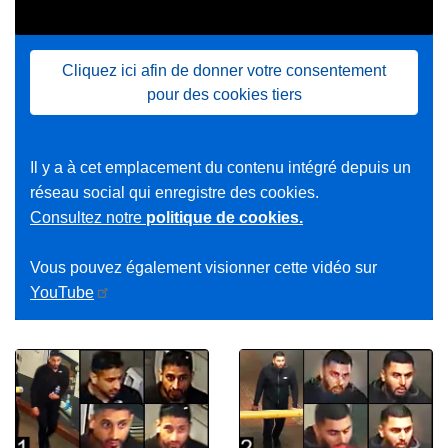
Cliquez ici afin de donner votre consentement
pour des cookies tiers
Il y a à cet emplacement du contenu intégré depuis un
réseau social qui enregistre des cookies.
Consultez notre
politique de cookies.
Vous pouvez également visionner cette vidéo sur
YouTube