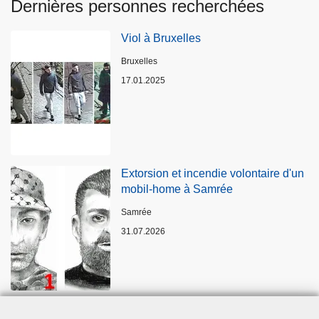
Dernières personnes recherchées
Viol à Bruxelles
Lieux
Bruxelles
17.01.2025
Extorsion et incendie volontaire d'un
mobil-home à Samrée
Lieux
Samrée
31.07.2026