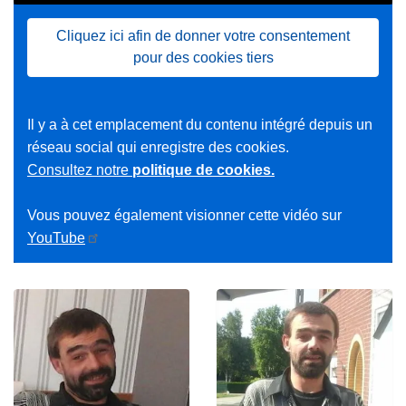
Cliquez ici afin de donner votre consentement
pour des cookies tiers
Il y a à cet emplacement du contenu intégré depuis un
réseau social qui enregistre des cookies.
Consultez notre
politique de cookies.
Vous pouvez également visionner cette vidéo sur
YouTube