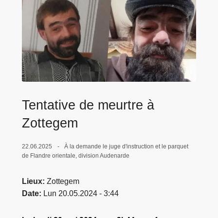
c
i
p
a
l
Tentative de meurtre à
Zottegem
22.06.2025
À la demande le juge d'instruction et le parquet
de Flandre orientale, division Audenarde
Lieux
Zottegem
Date
Lun 20.05.2024 - 3:44