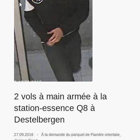
c
i
p
a
l
2 vols à main armée à la
station-essence Q8 à
Destelbergen
27.09.2016
À la demande du parquet de Flandre orientale,