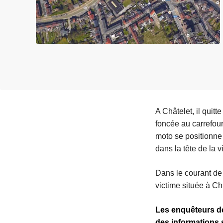
c
i
p
a
l
A Châtelet, il quit
foncée au carrefour
moto se positionne 
dans la tête de la 
Dans le courant de 
victime située à Châ
Les enquêteurs de
des informations s