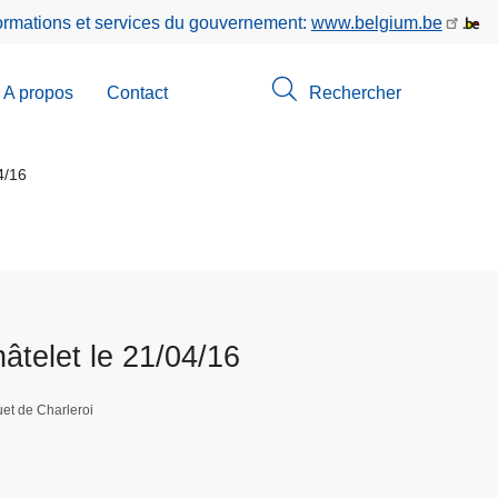
formations et services du gouvernement:
www.belgium.be
A propos
Contact
Rechercher
-
u
4/16
erche
âtelet le 21/04/16
et de Charleroi