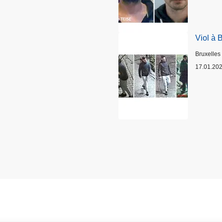
Viol à 
Lieux
Bruxelles
17.01.20