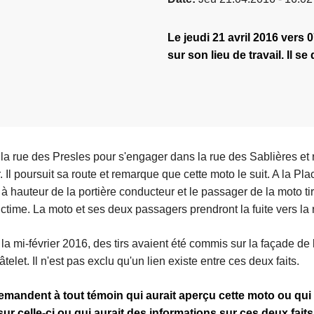
Le jeudi 21 avril 2016 vers
sur son lieu de travail. Il s
te la rue des Presles pour s'engager dans la rue des Sablières 
. Il poursuit sa route et remarque que cette moto le suit. A la Pl
à hauteur de la portière conducteur et le passager de la moto ti
victime. La moto et ses deux passagers prendront la fuite vers la 
la mi-février 2016, des tirs avaient été commis sur la façade de l
telet. Il n'est pas exclu qu'un lien existe entre ces deux faits.
mandent à tout témoin qui aurait aperçu cette moto ou qui
ur celle-ci ou qui aurait des informations sur ces deux faits