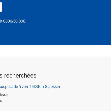
it
0800/30 300
.
s recherchées
suspect de Yvon TEISE à Sclessin
clessin
26