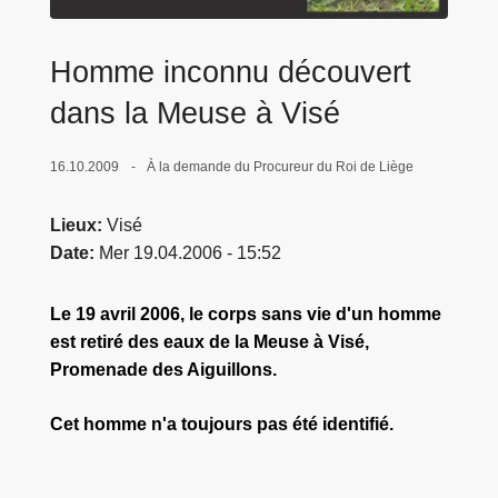
c
i
Homme inconnu découvert
p
a
dans la Meuse à Visé
l
16.10.2009
À la demande du Procureur du Roi de Liège
Lieux
Visé
Date
Mer 19.04.2006 - 15:52
Le 19 avril 2006, le corps sans vie d'un homme
est retiré des eaux de la Meuse à Visé,
Promenade des Aiguillons.
Cet homme n'a toujours pas été identifié.