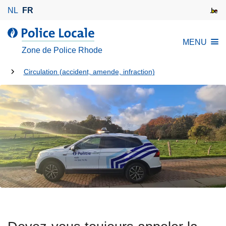
A
NL
FR
l
l
l
MENU
e
a
Zone de Police Rhode
r
P
a
Tu
o
Circulation (accident, amende, infraction)
u
l
es
c
i
là:
o
c
n
e
t
L
e
o
n
c
u
a
p
l
r
e
i
n