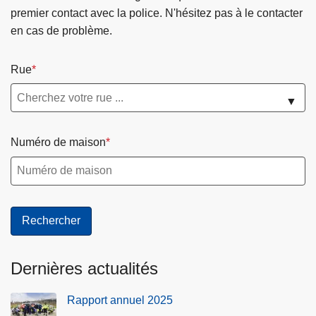
i
premier contact avec la police. N'hésitez pas à le contacter
t
en cas de problème.
h
A
Rue
C
o
▼
p
Numéro de maison
Dernières actualités
Rapport annuel 2025