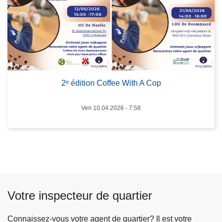
2
o
5
s
2
ᵉ
é
d
i
2ᵉ édition Coffee With A Cop
t
i
Ven 10.04.2026 - 7:58
o
n
C
o
f
f
e
Votre inspecteur de quartier
e
W
Connaissez-vous votre agent de quartier? Il est votre