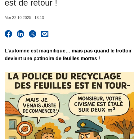
est de retour !
c
i
Mer 22.10.2025 - 13:13
p
a
l
L’automne est magnifique… mais pas quand le trottoir
devient une patinoire de feuilles mortes !