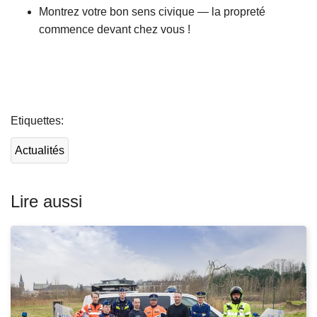
Montrez votre bon sens civique — la propreté
commence devant chez vous !
L
ir
Etiquettes
e
l
Actualités
a
s
u
Lire aussi
it
e
à
p
r
o
p