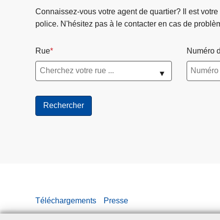
d
Connaissez-vous votre agent de quartier? Il est votre
e
police. N'hésitez pas à le contacter en cas de problè
s
p
Rue
Numéro d
e
e
▼
d
,
1
1
7
,
5
1
g
r
Téléchargements
Presse
a
m