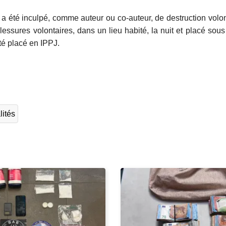
a été inculpé, comme auteur ou co-auteur, de destruction volon
essures volontaires, dans un lieu habité, la nuit
et placé sous
té placé en IPPJ.
L
ir
e
l
lités
a
s
u
it
e
à
p
r
o