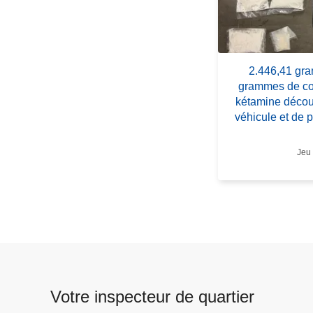
p
o
s
2
2.446,41 gr
.
grammes de co
4
kétamine découv
4
véhicule et de 
6
,
Jeu 
4
1
g
r
a
m
m
e
Votre inspecteur de quartier
s