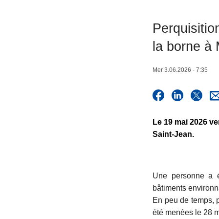
c
i
Perquisitio
p
la borne à
a
l
Mer 3.06.2026 - 7:35
Le 19 mai 2026 ve
Saint-Jean.
Une personne a ét
bâtiments environna
En peu de temps, pl
été menées le 28 m