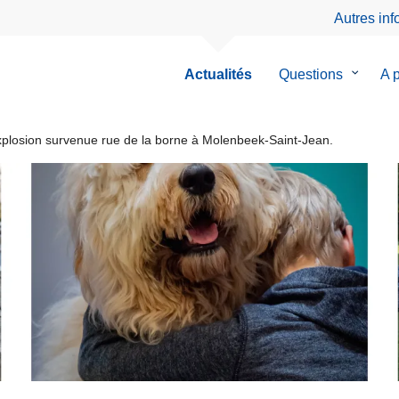
Autres in
Actualités
Questions
le
A 
sous-
menu
de
explosion survenue rue de la borne à Molenbeek-Saint-Jean.
Questio