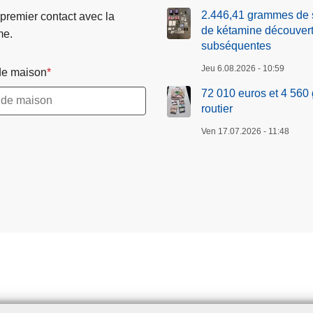
0
2.446,41 grammes de 
 premier contact avec la
g
de kétamine découverts
me.
r
subséquentes
a
Jeu 6.08.2026 - 10:59
e maison
m
72 010 euros et 4 560 
m
routier
e
s
Ven 17.07.2026 - 11:48
d
e
c
o
c
a
ï
n
e
s