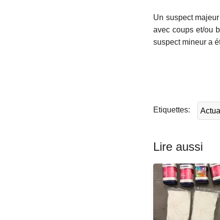
Un suspect majeur 
avec coups et/ou bl
suspect mineur a é
L
ir
e
l
Etiquettes
Actua
a
s
u
Lire aussi
it
e
à
p
r
o