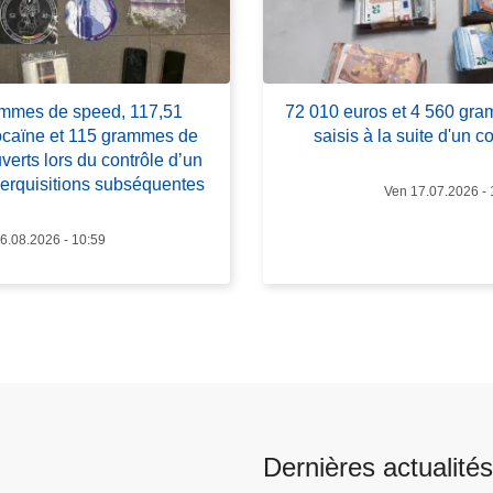
p
o
s
7
ammes de speed, 117,51
72 010 euros et 4 560 gr
2
caïne et 115 grammes de
saisis à la suite d'un co
0
erts lors du contrôle d’un
1
perquisitions subséquentes
Ven 17.07.2026 - 
0
e
6.08.2026 - 10:59
u
r
o
s
e
t
4
5
Dernières actualités
6