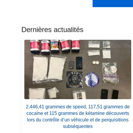
l
a
s
u
Dernières actualités
it
e
à
p
r
o
p
o
s
2
2.446,41 grammes de speed, 117,51 grammes de
.
cocaïne et 115 grammes de kétamine découverts
4
lors du contrôle d’un véhicule et de perquisitions
4
subséquentes
6