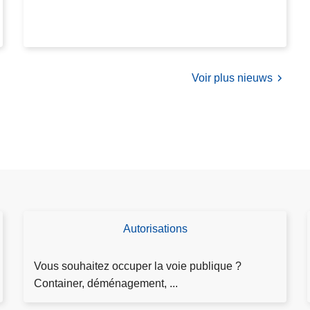
e
u
r
o
Voir plus nieuws
s
e
t
4
5
6
0
g
r
Autorisations
D
a
e
m
m
Vous souhaitez occuper la voie publique ?
m
a
Container, déménagement, ...
e
n
s