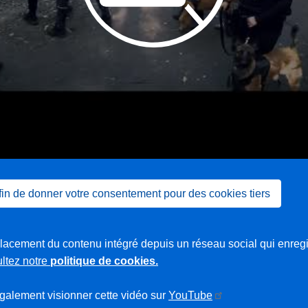
afin de donner votre consentement pour des cookies tiers
mplacement du contenu intégré depuis un réseau social qui enreg
ltez notre
politique de cookies.
L
ir
alement visionner cette vidéo sur
YouTube
e