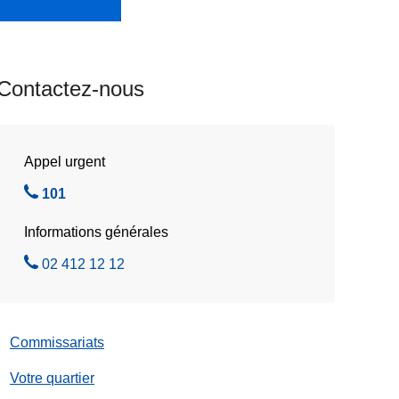
Contactez-nous
Appel urgent
A
101
p
Informations générales
p
e
A
02 412 12 12
l
p
e
p
z
e
Commissariats
l
e
Votre quartier
z