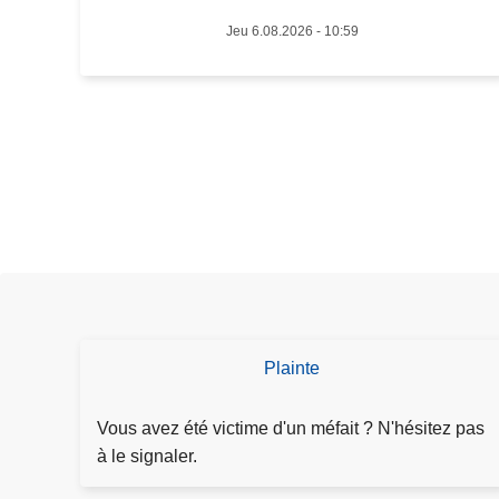
,
Jeu 6.08.2026 - 10:59
4
1
g
r
a
m
m
e
s
d
e
s
Plainte
D
p
é
e
p
Vous avez été victime d'un méfait ? N'hésitez pas
e
o
à le signaler.
d
s
,