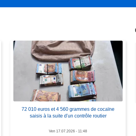
l
a
s
u
it
e
à
p
r
o
p
o
s
7
72 010 euros et 4 560 grammes de cocaïne
2
saisis à la suite d'un contrôle routier
0
1
Ven 17.07.2026 - 11:48
0