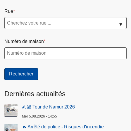
Z
o
Rue
n
a
▼
l
d
Numéro de maison
e
S
é
c
u
r
i
Dernières actualités
t
é
🚴🏼 Tour de Namur 2026
2
Mer 5.08.2026 - 14:55
0
2
🔥 Arrêté de police - Risques d'incendie