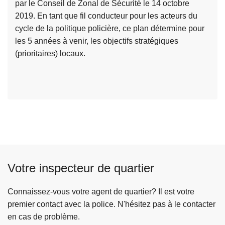
par le Conseil de Zonal de Sécurité le 14 octobre
e
2019. En tant que fil conducteur pour les acteurs du
l
cycle de la politique policière, ce plan détermine pour
a
les 5 années à venir, les objectifs stratégiques
s
(prioritaires) locaux.
u
it
e
à
p
r
o
p
o
Votre inspecteur de quartier
s
P
l
Connaissez-vous votre agent de quartier? Il est votre
a
premier contact avec la police. N'hésitez pas à le contacter
n
en cas de problème.