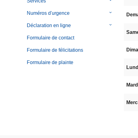
Services
le
sous-
Numéros d'urgence
le
Dem
menu
sous-
de
Déclaration en ligne
le
menu
Services
Same
sous-
de
Formulaire de contact
menu
Numéros
de
Dima
Formulaire de félicitations
d'urgence
Déclaration
Formulaire de plainte
en
Lundi
ligne
Mardi
Mercr