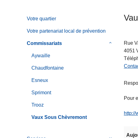
c
i
Vau
Votre quartier
p
a
Votre partenariat local de prévention
l
Rue V
Commissariats
le
4051
sous-
Aywaille
Télép
menu
Contac
de
Chaudfontaine
Commissaria
Esneux
Respon
Sprimont
Pour e
Trooz
http:/
Vaux Sous Chèvremont
Aujo