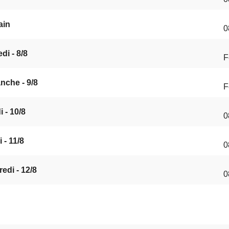
ain
0
di - 8/8
F
nche - 9/8
F
 - 10/8
0
 - 11/8
0
edi - 12/8
0