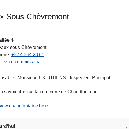
x Sous Chèvremont
allée 44
Vaux-sous-Chèvremont
hone
+32 4 364 23 61
tez ce commissariat
ts
sable : Monsieur J. KEUTIENS - Inspecteur Principal
n savoir plus sur la commune de Chaudfontaine :
/www.chaudfontaine.be
urd'hui
0