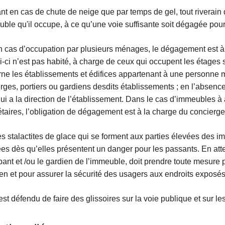
ant en cas de chute de neige que par temps de gel, tout riverain d'
uble qu'il occupe, à ce qu’une voie suffisante soit dégagée pour
n cas d’occupation par plusieurs ménages, le dégagement est à
ui-ci n’est pas habité, à charge de ceux qui occupent les étage
ne les établissements et édifices appartenant à une personne 
rges, portiers ou gardiens desdits établissements ; en l’absence
qui a la direction de l’établissement. Dans le cas d’immeubles 
étaires, l’obligation de dégagement est à la charge du concierge
es stalactites de glace qui se forment aux parties élevées des 
es dès qu’elles présentent un danger pour les passants. En atten
pant et /ou le gardien de l’immeuble, doit prendre toute mesure
ien et pour assurer la sécurité des usagers aux endroits exposés
l est défendu de faire des glissoires sur la voie publique et sur l