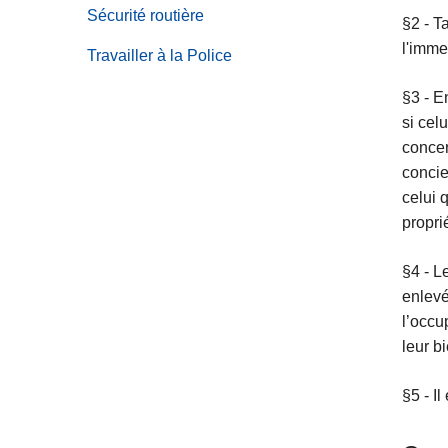
c
Sécurité routière
§2 - T
i
l'imme
Travailler à la Police
p
a
§3 - E
l
si cel
concer
concie
celui 
propri
§4 - L
enlevé
l’occu
leur b
§5 - I