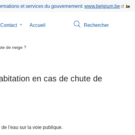
formations et services du gouvernement:
www.belgium.be
Contact
le
Accueil
Rechercher
-
sous-
u
menu
de
ute de neige ?
Contact
os
habitation en cas de chute de
r de l'eau sur la voie publique.