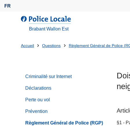
A
FR
l
l
L
e
a
Brabant Wallon Est
r
p
a
o
Tu
Accueil
Questions
Règlement Général de Police (R
u
l
es
c
i
o
c
là:
n
e
Doi
t
Criminalité sur Internet
l
e
nei
o
Déclarations
n
c
u
a
Perte ou vol
p
l
Artic
Prévention
r
e
i
§1 - P
Règlement Général de Police (RGP)
n