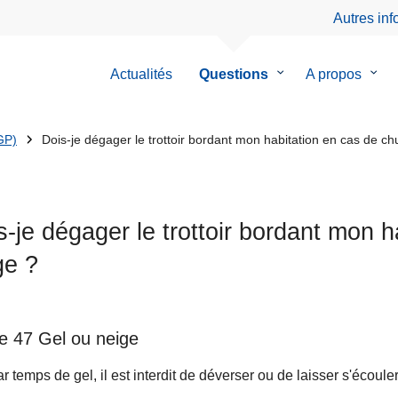
Autres in
Actualités
Questions
le
A propos
le
sous-
sous
menu
men
de
de
GP)
Dois-je dégager le trottoir bordant mon habitation en cas de ch
Questions
A
prop
s-je dégager le trottoir bordant mon 
ge ?
le 47 Gel ou neige
ar temps de gel, il est interdit de déverser ou de laisser s'écoule