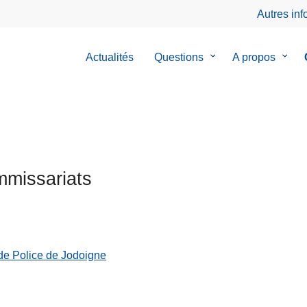
Autres in
Actualités
Questions
le
A propos
le
sous-
sous-
menu
menu
de
de
Questions
A
prop
missariats
de Police de Jodoigne
ts