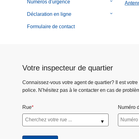
p
Numéros d'urgence
le
Anten
c
it
r
sous-
i
e
Déclaration en ligne
le
o
menu
p
à
sous-
p
de
Formulaire de contact
a
p
menu
o
Numéros
l
r
de
s
d'urgence
o
Déclaration
H
p
en
ô
o
ligne
t
Votre inspecteur de quartier
s
e
A
l
n
Connaissez-vous votre agent de quartier? Il est votre
d
t
police. N'hésitez pas à le contacter en cas de problè
e
e
P
n
Rue
Numéro d
o
n
l
e
▼
i
d
c
e