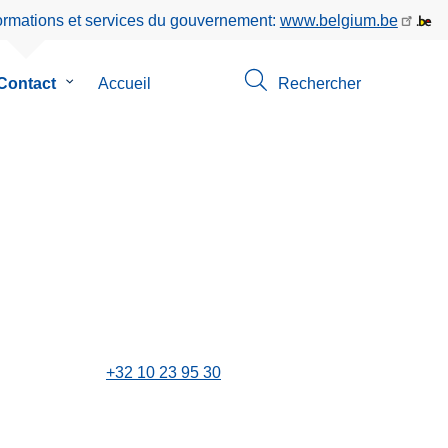
formations et services du gouvernement:
www.belgium.be
Contact
le
Accueil
Rechercher
sous-
menu
de
Contact
os
+32 10 23 95 30